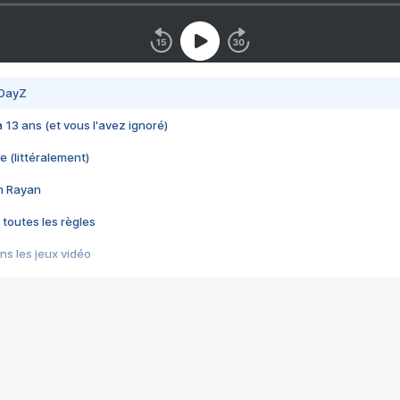
 DayZ
 a 13 ans (et vous l'avez ignoré)
e (littéralement)
im Rayan
 toutes les règles
s les jeux vidéo
us choquant de Rockstar ? - Le scandale BULLY
e plus moche de Steam
du RÊVE tourne au CAUCHEMAR
pendant 8 heures