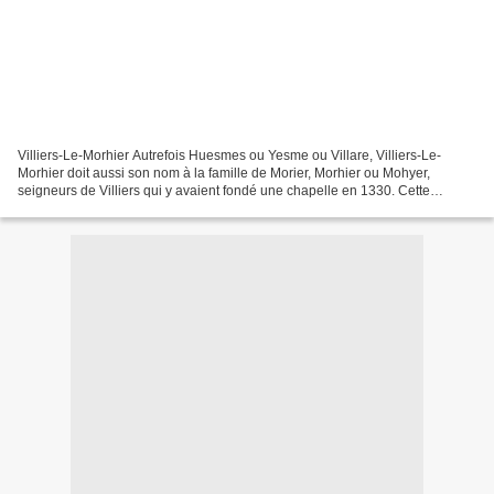
Villiers-Le-Morhier Autrefois Huesmes ou Yesme ou Villare, Villiers-Le-
Morhier doit aussi son nom à la famille de Morier, Morhier ou Mohyer,
seigneurs de Villiers qui y avaient fondé une chapelle en 1330. Cette
chapelle, située à l’extérieur des fossés...