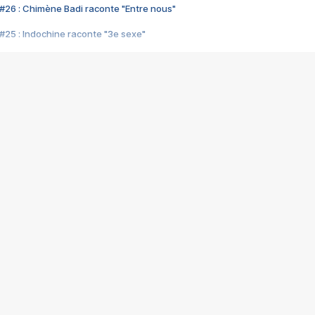
#26 : Chimène Badi raconte "Entre nous"
#25 : Indochine raconte "3e sexe"
#24 : Zaho raconte "C'est chelou"
#23 : Patrick Bruel raconte "Au café des délices"
#22 : Kyo raconte "Le chemin"
#21 : Nolwenn Leroy raconte "Cassé"
#20 : Patrick Hernandez raconte "Born to be alive"
#19 : Lorie raconte "Près de moi"
#18 : Michael Jones raconte "A nos actes manqués" (avec Jean-Jacque
#17 : Khaled raconte "Aïcha"
#16 : Corneille raconte "Parce qu'on vient de loin"
#15 : Indochine raconte "L'aventurier"
14 : Lorie raconte "Sur un air latino"