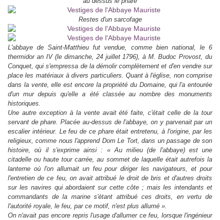
au dessus le phare
Restes d'un sarcofage
L'abbaye de Saint-Matthieu fut vendue, comme bien national, le 6
thermidor an IV (le dimanche, 24 juillet 1796), à M. Budoc Provost, du
Conquet, qui s'empressa de la démolir complètement et d'en vendre sur
place les matériaux à divers particuliers. Quant à l'église, non comprise
dans la vente, elle est encore la propriété du Domaine, qui l'a entourée
d'un mur depuis qu'elle a été classée au nombre des monuments
historiques.
Une autre exception à la vente avait été faite, c'était celle de la tour
servant de phare. Placée au-dessus de l'abbaye, on y parvenait par un
escalier intérieur. Le feu de ce phare était entretenu, à l'origine, par les
religieux, comme nous l'apprend Dom Le Tort, dans un passage de son
histoire, où il s'exprime ainsi : « Au milieu (de l'abbaye) est une
citadelle ou haute tour carrée, au sommet de laquelle était autrefois la
lanterne où l'on allumait un feu pour diriger les navigateurs, et pour
l'entretien de ce feu, on avait attribué le droit de bris et d'autres droits
sur les navires qui abordaient sur cette côte ; mais les intendants et
commandants de la marine s'étant attribué ces droits, en vertu de
l'autorité royale, le feu, par ce motif, n'est plus allumé ».
On n'avait pas encore repris l'usage d'allumer ce feu, lorsque l'ingénieur