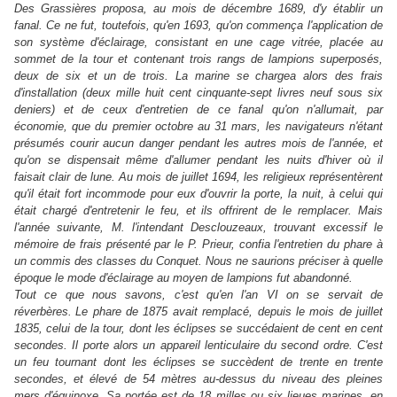
Des Grassières proposa, au mois de décembre 1689, d'y établir un
fanal. Ce ne fut, toutefois, qu'en 1693, qu'on commença l'application de
son système d'éclairage, consistant en une cage vitrée, placée au
sommet de la tour et contenant trois rangs de lampions superposés,
deux de six et un de trois. La marine se chargea alors des frais
d'installation (deux mille huit cent cinquante-sept livres neuf sous six
deniers) et de ceux d'entretien de ce fanal qu'on n'allumait, par
économie, que du premier octobre au 31 mars, les navigateurs n'étant
présumés courir aucun danger pendant les autres mois de l'année, et
qu'on se dispensait même d'allumer pendant les nuits d'hiver où il
faisait clair de lune. Au mois de juillet 1694, les religieux représentèrent
qu'il était fort incommode pour eux d'ouvrir la porte, la nuit, à celui qui
était chargé d'entretenir le feu, et ils offrirent de le remplacer. Mais
l'année suivante, M. l'intendant Desclouzeaux, trouvant excessif le
mémoire de frais présenté par le P. Prieur, confia l'entretien du phare à
un commis des classes du Conquet. Nous ne saurions préciser à quelle
époque le mode d'éclairage au moyen de lampions fut abandonné.
Tout ce que nous savons, c'est qu'en l'an VI on se servait de
réverbères.
Le phare de 1875 avait remplacé, depuis le mois de juillet
1835, celui de la tour, dont les éclipses se succédaient de cent en cent
secondes. Il porte alors un appareil lenticulaire du second ordre. C'est
un feu tournant dont les éclipses se succèdent de trente en trente
secondes, et élevé de 54 mètres au-dessus du niveau des pleines
mers d'équinoxe. Sa portée est de 18 milles ou six lieues marines, en