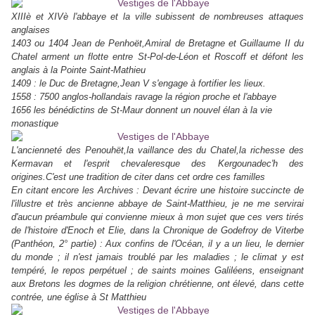
XIIIè et XIVè l'abbaye et la ville subissent de nombreuses attaques
anglaises
1403 ou 1404 Jean de Penhoët,Amiral de Bretagne et Guillaume II du
Chatel arment un flotte entre St-Pol-de-Léon et Roscoff et défont les
anglais à la Pointe Saint-Mathieu
1409 : le Duc de Bretagne,Jean V s'engage à fortifier les lieux.
1558 : 7500 anglos-hollandais ravage la région proche et l'abbaye
1656 les bénédictins de St-Maur donnent un nouvel élan à la vie
monastique
L'ancienneté des Penouhët,la vaillance des du Chatel,la richesse des
Kermavan et l'esprit chevaleresque des Kergounadec'h des
origines.C'est une tradition de citer dans cet ordre ces familles
En citant encore les Archives : Devant écrire une histoire succincte de
l'illustre et très ancienne abbaye de Saint-Matthieu, je ne me servirai
d'aucun préambule qui convienne mieux à mon sujet que ces vers tirés
de l'histoire d'Enoch et Elie, dans la Chronique de Godefroy de Viterbe
(Panthéon, 2° partie) : Aux confins de l'Océan, il y a un lieu, le dernier
du monde ; il n'est jamais troublé par les maladies ; le climat y est
tempéré, le repos perpétuel ; de saints moines Galiléens, enseignant
aux Bretons les dogmes de la religion chrétienne, ont élevé, dans cette
contrée, une église à St Matthieu