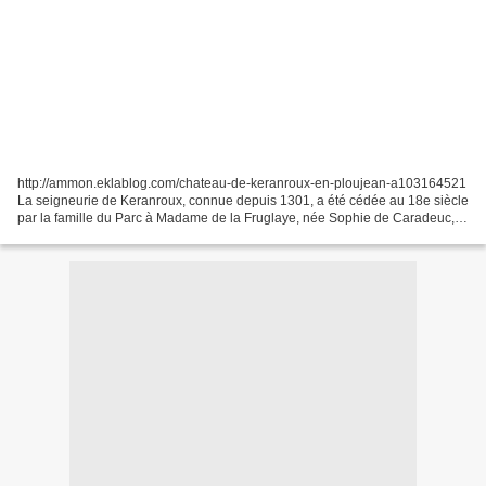
http://ammon.eklablog.com/chateau-de-keranroux-en-ploujean-a103164521
La seigneurie de Keranroux, connue depuis 1301, a été cédée au 18e siècle
par la famille du Parc à Madame de la Fruglaye, née Sophie de Caradeuc,
fille de Louis-René de Caradeuc de...