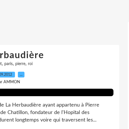
rbaudière
,
,
,
et
paris
pierre
roi
09.2012
…
ar AMMON
de La Herbaudière ayant appartenu à Pierre
 de Chatillon, fondateur de l'Hopital des
durent longtemps voire qui traversent les...