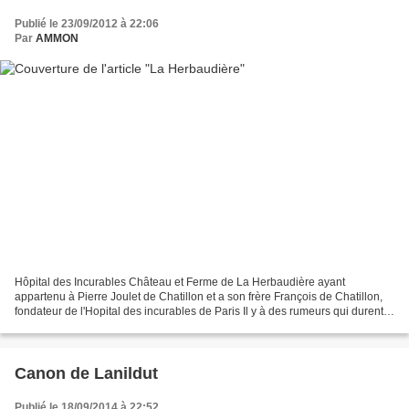
Publié le 23/09/2012 à 22:06
Par
AMMON
Hôpital des Incurables Château et Ferme de La Herbaudière ayant
appartenu à Pierre Joulet de Chatillon et a son frère François de Chatillon,
fondateur de l'Hopital des incurables de Paris Il y à des rumeurs qui durent
longtemps voire qui traversent les...
Canon de Lanildut
Publié le 18/09/2014 à 22:52