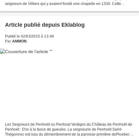
seigneurs de Villiers qui y avaient fondé une chapelle en 1330. Cette
chapelle, située à l’extérieur des fossés...
Article publié depuis Eklablog
Publié le 02/03/2015 à 13:48
Par
AMMON
Les Seigneurs de Penhoët ou Penhoat Vestiges du Château de Penhoët de
Penhoët : D'or à la fasce de gueules. La seigneurie de Penhoët Saint-
Thégonnec est issu du démembrement de la paroisse primitive dePloeber