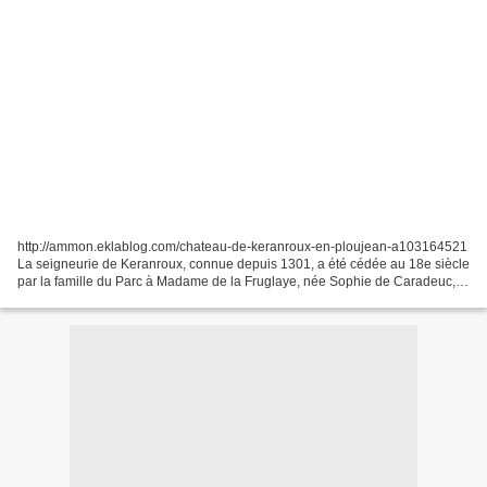
http://ammon.eklablog.com/chateau-de-keranroux-en-ploujean-a103164521
La seigneurie de Keranroux, connue depuis 1301, a été cédée au 18e siècle
par la famille du Parc à Madame de la Fruglaye, née Sophie de Caradeuc,
fille de Louis-René de Caradeuc de...