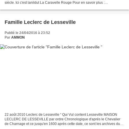
siècle. Ici c'est lanildut La Caravelle Rouge Pour en savoir plus :
http://www.lanildut.fr/histoire/LanSource025.html...
Famille Leclerc de Lesseville
Publié le 24/04/2016 à 23:52
Par
AMMON
22 août 2010 Leclerc de Lesseville “ Qui Vul content Lesseville MAISON
LECLERC DE LESSEVILLE par ordre Chronologique d'aprés le Chevalier
de Charnage et ce jusqu'en 1600 après cette date, ce sont les archives du
château de Charbonnières et les archives...