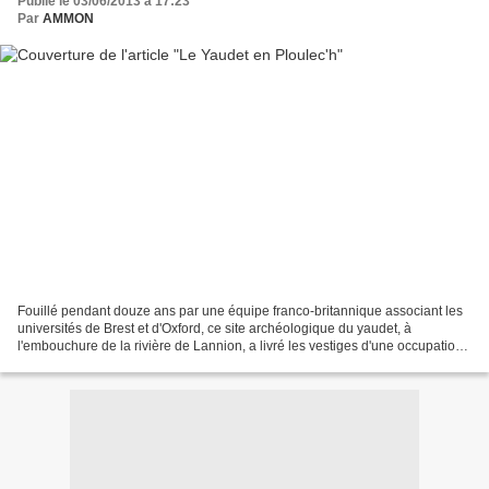
Publié le 03/06/2013 à 17:23
Par
AMMON
Fouillé pendant douze ans par une équipe franco-britannique associant les
universités de Brest et d'Oxford, ce site archéologique du yaudet, à
l'embouchure de la rivière de Lannion, a livré les vestiges d'une occupation
quasi continue depuis la fin de...