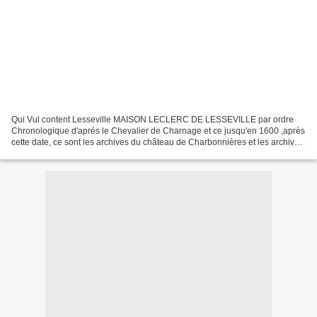
Qui Vul content Lesseville MAISON LECLERC DE LESSEVILLE par ordre
Chronologique d'aprés le Chevalier de Charnage et ce jusqu'en 1600 ,après
cette date, ce sont les archives du château de Charbonnières et les archives
Nationales vers 1420 Jean Leclerc...