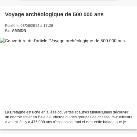
Voyage archéologique de 500 000 ans
Publié le 08/06/2014 à 17:26
Par
AMMON
La Bretagne est riche en allées couvertes et autres tumulus,mais découvrir
un endroit situer en Baie d'Audierne ou des groupes de chasseurs-cueilleurs
vivaient là il y a 475 000 ans n'est pas courant et c'est cette balade que je
vous propose aujourd'hui....