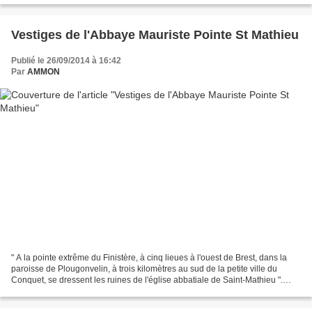
Vestiges de l'Abbaye Mauriste Pointe St Mathieu
Publié le 26/09/2014 à 16:42
Par
AMMON
" A la pointe extrême du Finistère, à cinq lieues à l'ouest de Brest, dans la
paroisse de Plougonvelin, à trois kilomètres au sud de la petite ville du
Conquet, se dressent les ruines de l'église abbatiale de Saint-Mathieu ".
Voila comment les Archives...