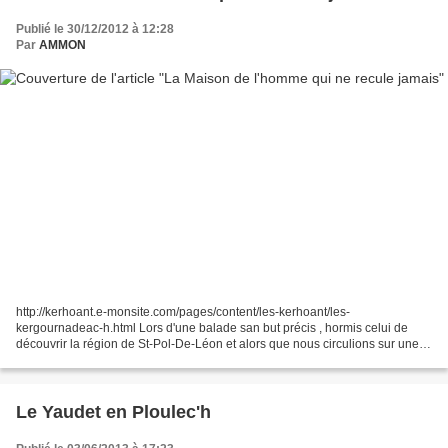
Publié le 30/12/2012 à 12:28
Par
AMMON
http://kerhoant.e-monsite.com/pages/content/les-kerhoant/les-
kergournadeac-h.html Lors d'une balade san but précis , hormis celui de
découvrir la région de St-Pol-De-Léon et alors que nous circulions sur une
petite route, nous tombimes presque en arrêt...
Le Yaudet en Ploulec'h