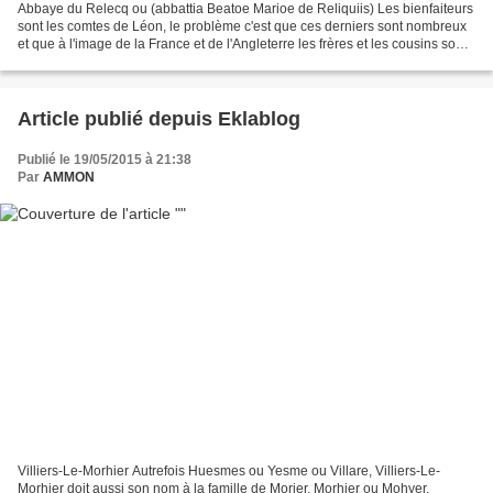
Abbaye du Relecq ou (abbattia Beatoe Marioe de Reliquiis) Les bienfaiteurs
sont les comtes de Léon, le problème c'est que ces derniers sont nombreux
et que à l'image de la France et de l'Angleterre les frères et les cousins sont
querelleurs et à l'époque...
Article publié depuis Eklablog
Publié le 19/05/2015 à 21:38
Par
AMMON
Villiers-Le-Morhier Autrefois Huesmes ou Yesme ou Villare, Villiers-Le-
Morhier doit aussi son nom à la famille de Morier, Morhier ou Mohyer,