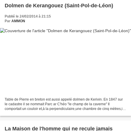
Dolmen de Kerangouez (Saint-Pol-de-Léon)
Publié le 24/02/2014 à 21:15
Par
AMMON
Table de Pierre en breton est aussi appelé dolmen de Kerivin. En 1847 sur
le cadastre il se nommait Parc ar C'héo "le champ de la caverne" Il
comportait un couloir et,à la perpendiculaire,une chambre de cinq mètres,il
était à entrée latérale Il date du...
La Maison de l'homme qui ne recule jamais