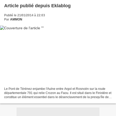
Article publié depuis Eklablog
Publié le 21/01/2014 à 22:03
Par
AMMON
Le Pont de Térénez enjambe l'Aulne entre Argol et Rosnoën sur la route
départementale 791 qui relie Crozon au Faou. Il est situé dans le Finistère et
constitue un élément essentiel dans le désenclavement de la presqu'île de
Crozon, sauf à faire un détour...